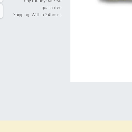
30-day money-back
guarantee
Shipping: Within 24hours