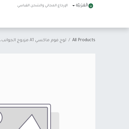
خطي للذهاب إلى المحتوى
الْعَرَبيّة
الإرجاع المجاني والشحن القياسي
الرئيسية
المتجر
About Us
تواصل معنا
Help
All Products
لوح فوم ماكسي A1 مزدوج الجوانب، لون أخضر