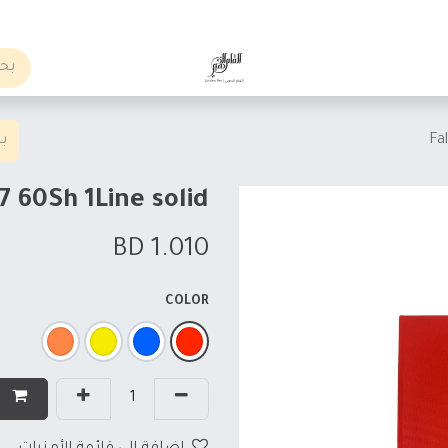
الوظائف
Business order
Fa
 60Sh 1Line solid
BD
1.010
COLOR
إ