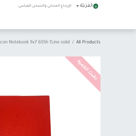
خطي للذهاب إلى المحتوى
الْعَرَبيّة
الإرجاع المجاني والشحن القياسي
الرئيسية
المتجر
About Us
تواصل معنا
Help
lcon Notebook 9x7 60Sh 1Line solid
All Products
نفدت الكمية