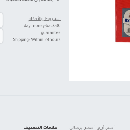
إضافة إلى قائمة الأمنيات
الشروط والأحكام
30-day money-back
guarantee
Shipping: Within 24hours
أحمر
,
أزرق
,
أصفر
,
برتقالي
علامات التصنيف